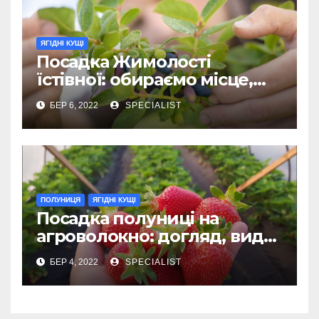
ЯГІДНІ КУЩІ
Посадка Жимолості
їстівної: обираємо місце,
догляд, особливості
БЕР 6, 2022
SPECIALIST
ПОЛУНИЦЯ
ЯГІДНІ КУЩІ
Посадка полуниці на
агроволокно: догляд, види
матеріалу, догляд
БЕР 4, 2022
SPECIALIST