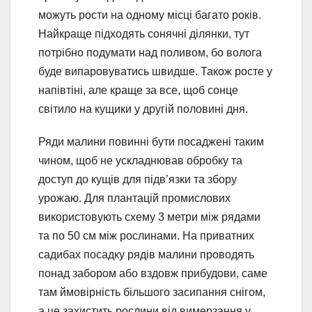
можуть рости на одному місці багато років.
Найкраще підходять сонячні ділянки, тут
потрібно подумати над поливом, бо волога
буде випаровуватись швидше. Також росте у
напівтіні, але краще за все, щоб сонце
світило на кущики у другій половині дня.
Ряди малини повинні бути посаджені таким
чином, щоб не ускладнював обробку та
доступ до кущів для підв’язки та збору
урожаю. Для плантацій промислових
використовують схему 3 метри між рядами
та по 50 см між рослинами. На приватних
садибах посадку рядів малини проводять
понад забором або вздовж прибудови, саме
там ймовірність більшого засипання снігом,
а це захистить рослини від вимерзання у