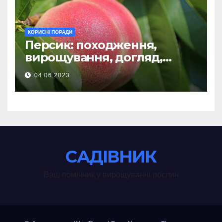
КОРИСНІ ПОРАДИ
Персик: походження,
вирощування, догляд,
хвороби
04.06.2023
САДІВНИК
Ваш помічник у вирощуванні рослин