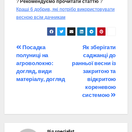
?
Рекомендуємо прочитати статтю
?
Кращі 6 добрив, які потрібо використовувати
весною всім дачникам
Навігація
Посадка
Як зберігати
полуниці на
саджанці до
записів
агроволокно:
ранньої весни із
догляд, види
закритою та
матеріалу, догляд
відкритою
кореневою
системою
Від
specialist