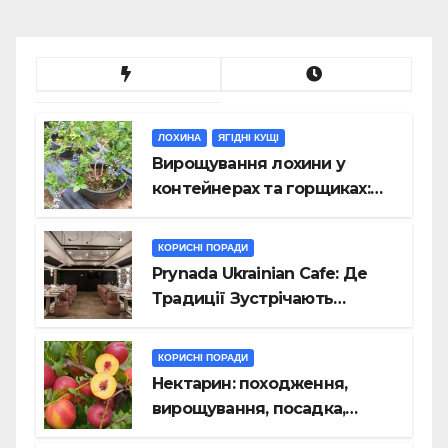
ЛОХИНА
ЯГІДНІ КУЩІ
Вирощування лохини у
контейнерах та горщиках:
наскільки це реально?
КОРИСНІ ПОРАДИ
Prynada Ukrainian Cafe: Де
Традиції Зустрічають
Сучасність у Дизайні та
Смаках
КОРИСНІ ПОРАДИ
Нектарин: походження,
вирощування, посадка,
хвороби, догляд