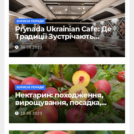
КОРИСНІ ПОРАДИ
Prynada Ukrainian Cafe: Де
Традиції Зустрічають
Сучасність у Дизайні та
30.08.2023
Смаках
КОРИСНІ ПОРАДИ
Нектарин: походження,
вирощування, посадка,
хвороби, догляд
10.06.2023