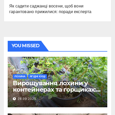
Як садити саджанці восени, щоб вони
гарантовано прижилися: поради експерта
YOU MISSED
ЛОХИНА
ЯГІДНІ КУЩІ
Вирощування лохини у
контейнерах та горщиках:
наскільки це реально?
28.09.2025