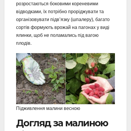
розростаються боковими кореневими
відводками, їх потрібно проріджувати та
організовувати підв’язку (шпалеру), багато
сортів формують врожай на пагонах у виді
ялинки, щоб не поламались під вагою
плодів.
Підживлення малини весною
Догляд за малиною