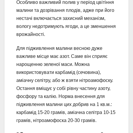
Особливо важливий полив у період цвітіння
малини та дозрівання плодів, адже при його
нестачі включається захисний механізм,
вологу недотримують ягоди, а це зменшення
врожайності.
Для підживлення малини весною дуже
важливе місце має азот. Саме він сприяє
нарощенню зеленої маси. Можна
використовувати карбамід (сечовина),
аміачну селітру, або ж взяти нітроамофоску.
Остання вміщує у собі рівну частину азоту,
фосфору та калію. Норма внесення для
підживлення малини цих добрив на 1 кв.м.:
карбамід 15-20 грамів, аміачна селітра 10-15
грамів, нітроамофоска 20-30 грамів.